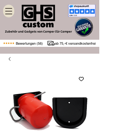
Zubehör und Gadgets von Camper für Camper
Bewertungen (56)
ab 75,-€ versandkostenfrei