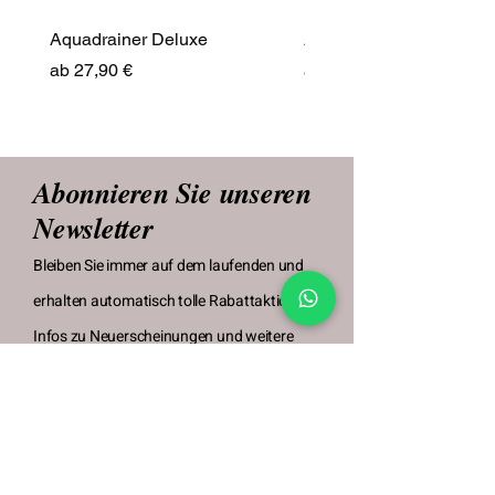
Aquadrainer Deluxe
Aquadrainer Deluxe & 
Sale-Preis
Sale-Preis
ab
27,90 €
ab
55,50 €
Abonnieren Sie unseren
Newsletter
Bleiben Sie immer auf dem laufenden und
erhalten automatisch tolle Rabattaktionen,
Infos zu Neuerscheinungen und weitere
nützliche Infos.
Ihre E-Mail eingeben