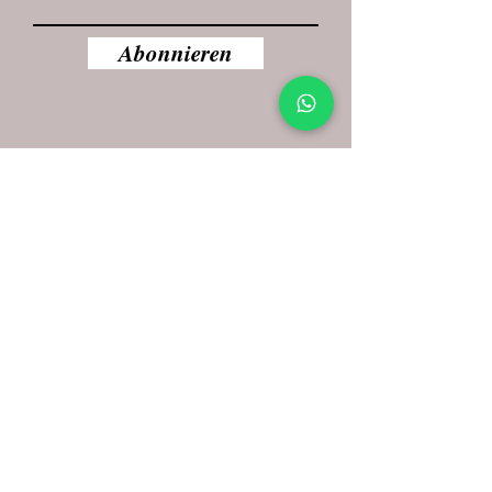
Abonnieren
Wir machen mit!
Wir geben Verpackungen ein zweites
Leben und nutzen auch bereits
eingesetzte Verpackungen.
Aus Liebe zur Umwelt!