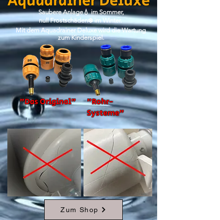
Aquadrainer
Deluxe
Saubere Anlage💧 im Sommer,
null Frostschäden❄️ im Winter.
Mit dem Aquadrainer Deluxe wird die Wartung
zum Kinderspiel.
"Das Original"
"Rohr-
Systeme"
Zum Shop